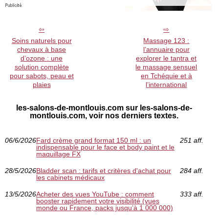
Soins naturels pour
Massage 123 :
chevaux à base
l’annuaire pour
d’ozone : une
explorer le tantra et
solution complète
le massage sensuel
pour sabots, peau et
en Tchéquie et à
plaies
l’international
les-salons-de-montlouis.com sur les-salons-de-
montlouis.com, voir nos derniers textes.
06/6/2026
Fard crème grand format 150 ml : un
251 aff.
indispensable pour le face et body paint et le
maquillage FX
28/5/2026
Bladder scan : tarifs et critères d'achat pour
284 aff.
les cabinets médicaux
13/5/2026
Acheter des vues YouTube : comment
333 aff.
booster rapidement votre visibilité (vues
monde ou France, packs jusqu’à 1 000 000)