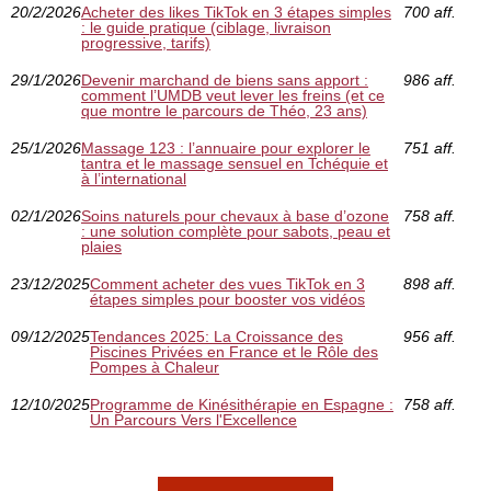
20/2/2026
Acheter des likes TikTok en 3 étapes simples
700 aff.
: le guide pratique (ciblage, livraison
progressive, tarifs)
29/1/2026
Devenir marchand de biens sans apport :
986 aff.
comment l’UMDB veut lever les freins (et ce
que montre le parcours de Théo, 23 ans)
25/1/2026
Massage 123 : l’annuaire pour explorer le
751 aff.
tantra et le massage sensuel en Tchéquie et
à l’international
02/1/2026
Soins naturels pour chevaux à base d’ozone
758 aff.
: une solution complète pour sabots, peau et
plaies
23/12/2025
Comment acheter des vues TikTok en 3
898 aff.
étapes simples pour booster vos vidéos
09/12/2025
Tendances 2025: La Croissance des
956 aff.
Piscines Privées en France et le Rôle des
Pompes à Chaleur
12/10/2025
Programme de Kinésithérapie en Espagne :
758 aff.
Un Parcours Vers l'Excellence