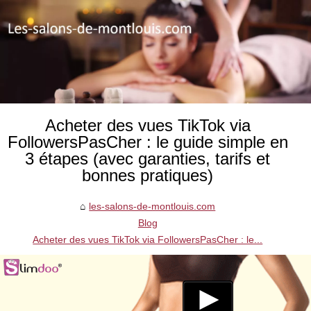
Acheter des vues TikTok via
FollowersPasCher : le guide simple en
3 étapes (avec garanties, tarifs et
bonnes pratiques)
les-salons-de-montlouis.com
Blog
Acheter des vues TikTok via FollowersPasCher : le...