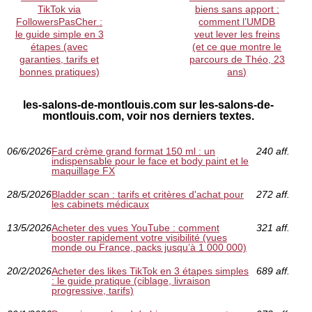
TikTok via
biens sans apport :
FollowersPasCher :
comment l’UMDB
le guide simple en 3
veut lever les freins
étapes (avec
(et ce que montre le
garanties, tarifs et
parcours de Théo, 23
bonnes pratiques)
ans)
les-salons-de-montlouis.com sur les-salons-de-
montlouis.com, voir nos derniers textes.
06/6/2026
Fard crème grand format 150 ml : un
240 aff.
indispensable pour le face et body paint et le
maquillage FX
28/5/2026
Bladder scan : tarifs et critères d'achat pour
272 aff.
les cabinets médicaux
13/5/2026
Acheter des vues YouTube : comment
321 aff.
booster rapidement votre visibilité (vues
monde ou France, packs jusqu’à 1 000 000)
20/2/2026
Acheter des likes TikTok en 3 étapes simples
689 aff.
: le guide pratique (ciblage, livraison
progressive, tarifs)