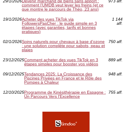
29/1/2026
Devenir marchand de biens sans apport :
973 aff.
comment l’UMDB veut lever les freins (et ce
que montre le parcours de Théo, 23 ans)
19/1/2026
Acheter des vues TikTok via
1 144
FollowersPasCher : le guide simple en 3
aff.
étapes (avec garanties, tarifs et bonnes
pratiques)
02/1/2026
Soins naturels pour chevaux à base d’ozone
750 aff.
: une solution complète pour sabots, peau et
plaies
23/12/2025
Comment acheter des vues TikTok en 3
889 aff.
étapes simples pour booster vos vidéos
09/12/2025
Tendances 2025: La Croissance des
948 aff.
Piscines Privées en France et le Rôle des
Pompes à Chaleur
12/10/2025
Programme de Kinésithérapie en Espagne :
755 aff.
Un Parcours Vers l'Excellence