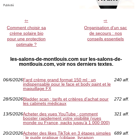
Comment choisir sa
Organisation d’un sac
crème solaire bio
de secours : nos
pour une protection
conseils essentiels
optimale ?
les-salons-de-montlouis.com sur les-salons-de-
montlouis.com, voir nos derniers textes.
06/6/2026
Fard crème grand format 150 ml : un
240 aff.
indispensable pour le face et body paint et le
maquillage FX
28/5/2026
Bladder scan : tarifs et critères d'achat pour
272 aff.
les cabinets médicaux
13/5/2026
Acheter des vues YouTube : comment
321 aff.
booster rapidement votre visibilité (vues
monde ou France, packs jusqu’à 1 000 000)
20/2/2026
Acheter des likes TikTok en 3 étapes simples
689 aff.
: le guide pratique (ciblage, livraison