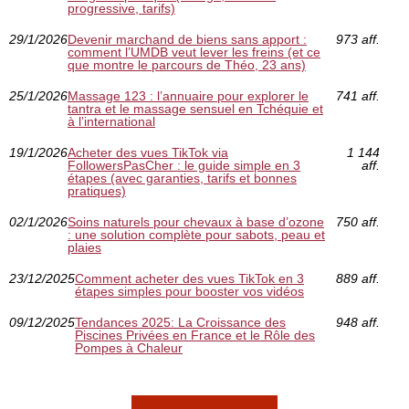
progressive, tarifs)
29/1/2026
Devenir marchand de biens sans apport :
973 aff.
comment l’UMDB veut lever les freins (et ce
que montre le parcours de Théo, 23 ans)
25/1/2026
Massage 123 : l’annuaire pour explorer le
741 aff.
tantra et le massage sensuel en Tchéquie et
à l’international
19/1/2026
Acheter des vues TikTok via
1 144
FollowersPasCher : le guide simple en 3
aff.
étapes (avec garanties, tarifs et bonnes
pratiques)
02/1/2026
Soins naturels pour chevaux à base d’ozone
750 aff.
: une solution complète pour sabots, peau et
plaies
23/12/2025
Comment acheter des vues TikTok en 3
889 aff.
étapes simples pour booster vos vidéos
09/12/2025
Tendances 2025: La Croissance des
948 aff.
Piscines Privées en France et le Rôle des
Pompes à Chaleur