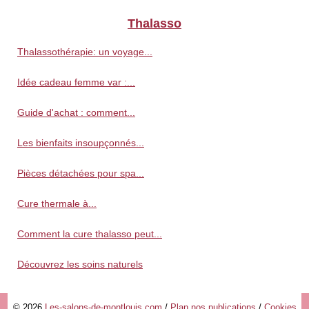
Thalasso
Thalassothérapie: un voyage...
Idée cadeau femme var :...
Guide d'achat : comment...
Les bienfaits insoupçonnés...
Pièces détachées pour spa...
Cure thermale à...
Comment la cure thalasso peut...
Découvrez les soins naturels
© 2026
Les-salons-de-montlouis.com
/
Plan nos publications
/
Cookies