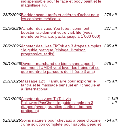
indispensable pour le face et body paint et le
maquillage FX
28/5/2026
Bladder scan : tarifs et critères d'achat pour
278 aff.
les cabinets médicaux
13/5/2026
Acheter des vues YouTube : comment
327 aff.
booster rapidement votre visibilité (vues
monde ou France, packs jusqu’à 1 000 000)
20/2/2026
Acheter des likes TikTok en 3 étapes simples
695 aff.
: le guide pratique (ciblage, livraison
progressive, tarifs)
29/1/2026
Devenir marchand de biens sans apport :
978 aff.
comment l’UMDB veut lever les freins (et ce
que montre le parcours de Théo, 23 ans)
25/1/2026
Massage 123 : l’annuaire pour explorer le
745 aff.
tantra et le massage sensuel en Tchéquie et
à l’international
19/1/2026
Acheter des vues TikTok via
1 149
FollowersPasCher : le guide simple en 3
aff.
étapes (avec garanties, tarifs et bonnes
pratiques)
02/1/2026
Soins naturels pour chevaux à base d’ozone
754 aff.
: une solution complète pour sabots, peau et