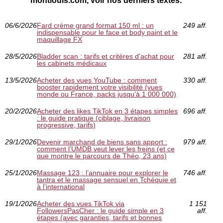
montlouis.com, voir nos derniers textes.
06/6/2026
Fard crème grand format 150 ml : un
249 aff.
indispensable pour le face et body paint et le
maquillage FX
28/5/2026
Bladder scan : tarifs et critères d'achat pour
281 aff.
les cabinets médicaux
13/5/2026
Acheter des vues YouTube : comment
330 aff.
booster rapidement votre visibilité (vues
monde ou France, packs jusqu’à 1 000 000)
20/2/2026
Acheter des likes TikTok en 3 étapes simples
696 aff.
: le guide pratique (ciblage, livraison
progressive, tarifs)
29/1/2026
Devenir marchand de biens sans apport :
979 aff.
comment l’UMDB veut lever les freins (et ce
que montre le parcours de Théo, 23 ans)
25/1/2026
Massage 123 : l’annuaire pour explorer le
746 aff.
tantra et le massage sensuel en Tchéquie et
à l’international
19/1/2026
Acheter des vues TikTok via
1 151
FollowersPasCher : le guide simple en 3
aff.
étapes (avec garanties, tarifs et bonnes