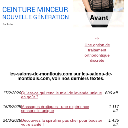
Une option de
traitement
orthodontique
discrète
les-salons-de-montlouis.com sur les-salons-de-
montlouis.com, voir nos derniers textes.
17/2/2026
Qu'est-ce qui rend le miel de lavande unique
606 aff.
en goût ?
15/6/2025
Massages érotiques : une expérience
1 117
sensorielle unique
aff.
24/3/2025
Découvrez la spiruline pas cher pour booster
1 435
votre santé !
aff.