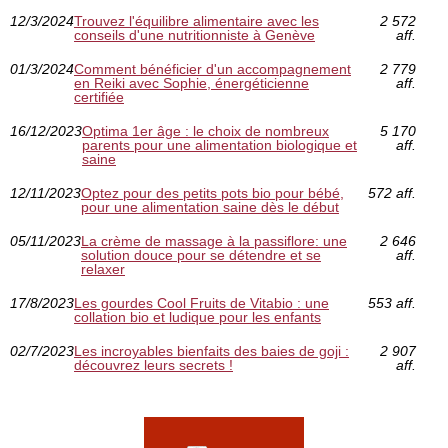
12/3/2024
Trouvez l'équilibre alimentaire avec les
2 572
conseils d'une nutritionniste à Genève
aff.
01/3/2024
Comment bénéficier d'un accompagnement
2 779
en Reiki avec Sophie, énergéticienne
aff.
certifiée
16/12/2023
Optima 1er âge : le choix de nombreux
5 170
parents pour une alimentation biologique et
aff.
saine
12/11/2023
Optez pour des petits pots bio pour bébé,
572 aff.
pour une alimentation saine dès le début
05/11/2023
La crème de massage à la passiflore: une
2 646
solution douce pour se détendre et se
aff.
relaxer
17/8/2023
Les gourdes Cool Fruits de Vitabio : une
553 aff.
collation bio et ludique pour les enfants
02/7/2023
Les incroyables bienfaits des baies de goji :
2 907
découvrez leurs secrets !
aff.