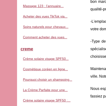
bon march
Massage 123 : l’annuaire...
qualité-pr
Acheter des vues TikTok via...
-L'emplac
Soins naturels pour chevaux...
votre dom
Comment acheter des vues...
-Type de
creme
spéciali
choisisse
Crème solaire visage SPF50...
Maintenan
Cosmétique coréen en ligne...
ville. No
Pourquoi choisir un shampoing...
Nous espé
La Crème Parfaite pour une...
fassiez p
Crème solaire visage SPF50 :...